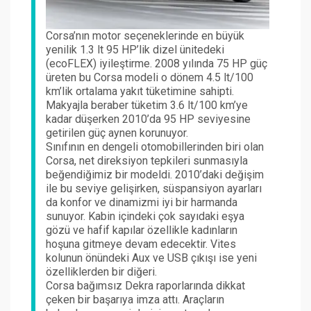
Corsa’nın motor seçeneklerinde en büyük
yenilik 1.3 lt 95 HP’lik dizel ünitedeki
(ecoFLEX) iyileştirme. 2008 yılında 75 HP güç
üreten bu Corsa modeli o dönem 4.5 lt/100
km’lik ortalama yakıt tüketimine sahipti.
Makyajla beraber tüketim 3.6 lt/100 km’ye
kadar düşerken 2010’da 95 HP seviyesine
getirilen güç aynen korunuyor.
Sınıfının en dengeli otomobillerinden biri olan
Corsa, net direksiyon tepkileri sunmasıyla
beğendiğimiz bir modeldi. 2010’daki değişim
ile bu seviye gelişirken, süspansiyon ayarları
da konfor ve dinamizmi iyi bir harmanda
sunuyor. Kabin içindeki çok sayıdaki eşya
gözü ve hafif kapılar özellikle kadınların
hoşuna gitmeye devam edecektir. Vites
kolunun önündeki Aux ve USB çıkışı ise yeni
özelliklerden bir diğeri.
Corsa bağımsız Dekra raporlarında dikkat
çeken bir başarıya imza attı. Araçların