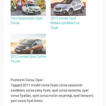
Yeni tasarımıyla Opel
2013 model Opel
Corsa
Mokka özellikleri ve
fiyatı
2012 model Opel Zafira
Tourer
Posted in
Corsa
,
Opel
Tagged
2011 model corsa fiyatı
,
corsa opsiyonel
özellikleri
,
corsa satış fiyatı
,
opel corsa essentia
,
opel
corsa fiyatları
,
opel corsa motor seçeneği
,
opel twinport
,
yeni corsa fiyat listesi