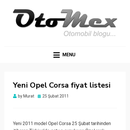
OTOMEX
Otomobil Meraklıları İçin Her Detay: Yazılar, Haberler,
Teknik Detaylar ve Daha Fazlası
MENU
Yeni Opel Corsa fiyat listesi
Posted
by
Murat
25 Şubat 2011
on
Yeni 2011 model Opel Corsa 25 Şubat tarihinden