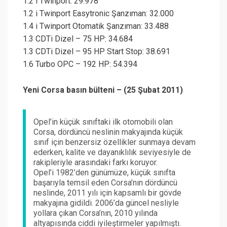
1.2 i Twinport: 29.978
1.2 i Twinport Easytronic Şanzıman: 32.000
1.4 i Twinport Otomatik Şanzıman: 33.488
1.3 CDTi Dizel – 75 HP: 34.684
1.3 CDTi Dizel – 95 HP Start Stop: 38.691
1.6 Turbo OPC – 192 HP: 54.394
Yeni Corsa basın bülteni – (25 Şubat 2011)
Opel’in küçük sınıftaki ilk otomobili olan
Corsa, dördüncü neslinin makyajında küçük
sınıf için benzersiz özellikler sunmaya devam
ederken, kalite ve dayanıklılık seviyesiyle de
rakipleriyle arasındaki farkı koruyor.
Opel’i 1982’den günümüze, küçük sınıfta
başarıyla temsil eden Corsa’nın dördüncü
neslinde, 2011 yılı için kapsamlı bir gövde
makyajına gidildi. 2006’da güncel nesliyle
yollara çıkan Corsa’nın, 2010 yılında
altyapısında ciddi iyileştirmeler yapılmıştı.