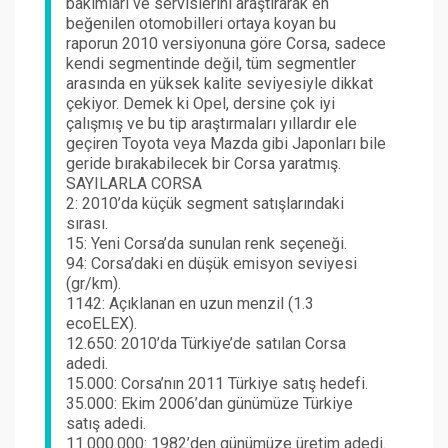
bakımları ve servislerini araştırarak en
beğenilen otomobilleri ortaya koyan bu
raporun 2010 versiyonuna göre Corsa, sadece
kendi segmentinde değil, tüm segmentler
arasında en yüksek kalite seviyesiyle dikkat
çekiyor. Demek ki Opel, dersine çok iyi
çalışmış ve bu tip araştırmaları yıllardır ele
geçiren Toyota veya Mazda gibi Japonları bile
geride bırakabilecek bir Corsa yaratmış.
SAYILARLA CORSA
2: 2010’da küçük segment satışlarındaki
sırası.
15: Yeni Corsa’da sunulan renk seçeneği.
94: Corsa’daki en düşük emisyon seviyesi
(gr/km).
1142: Açıklanan en uzun menzil (1.3
ecoELEX).
12.650: 2010’da Türkiye’de satılan Corsa
adedi.
15.000: Corsa’nın 2011 Türkiye satış hedefi.
35.000: Ekim 2006’dan günümüze Türkiye
satış adedi.
11.000.000: 1982’den günümüze üretim adedi.