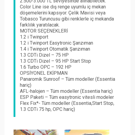
2.500-3.000 TL seviyesinde alınabilecek.
Color Line ise dış renge uyumlu iç mekan
döşemelerini kapsıyor. Çelik Mavisi veya
Tobasco Turuncusu gibi renklerle iç mekanda
farklılık yaratılacak.
MOTOR SEÇENEKLERİ
1.2 i Twinport
1.2 i Twinport Easytronic Şanzıman
1.4 i Twinport Otomatik Şanzıman
1.3 CDTi Dizel – 75 HP
1.3 CDTi Dizel – 95 HP Start Stop
1.6 Turbo OPC – 192 HP
OPSİYONEL EKİPMAN
Panaromik Sunroof – Tüm modeller (Essentia
hariç)
AFL-halojen – Tüm modeller (Essentia hariç)
ESP Paketi – Tüm easytronic vitesli modeler
Flex Fix*- Tüm modeller (Essentia,Start Stop,
1.3 CDTi 75 hp, OPC hariç)