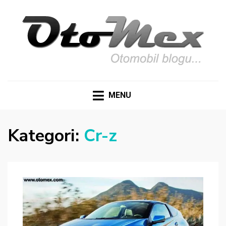
OTOMEX
Otomobil Meraklıları İçin Her Detay: Yazılar, Haberler,
Teknik Detaylar ve Daha Fazlası
MENU
Kategori:
Cr-z