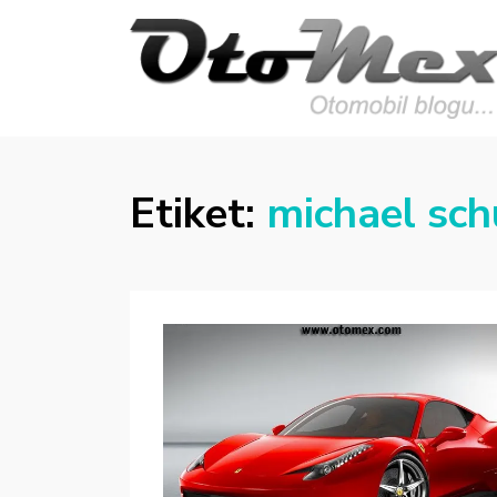
OTOMEX
Otomobil Meraklıları İçin Her Detay:
Yazılar, Haberler, Teknik Detaylar ve Daha
Fazlası
Etiket:
michael sch