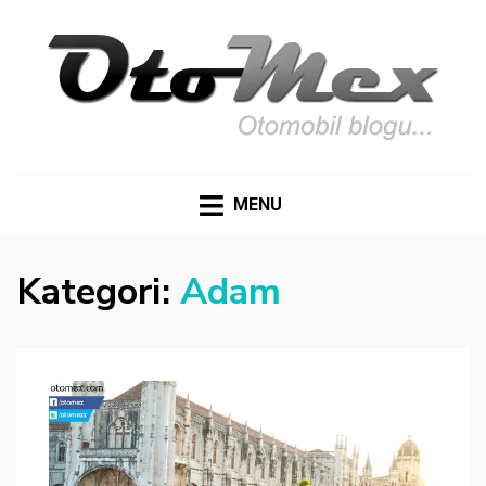
OTOMEX
Otomobil Meraklıları İçin Her Detay: Yazılar, Haberler,
Teknik Detaylar ve Daha Fazlası
MENU
Kategori:
Adam