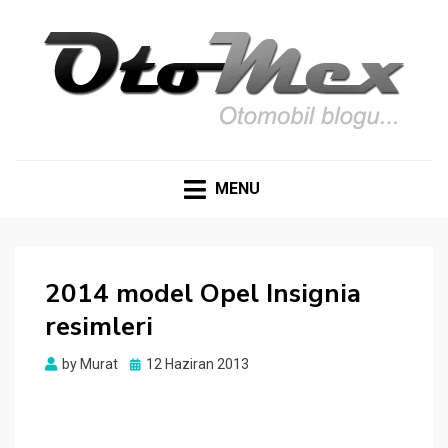
OTOMEX
Otomobil Meraklıları İçin Her Detay: Yazılar, Haberler,
Teknik Detaylar ve Daha Fazlası
MENU
2014 model Opel Insignia
resimleri
Posted
by
Murat
12 Haziran 2013
on