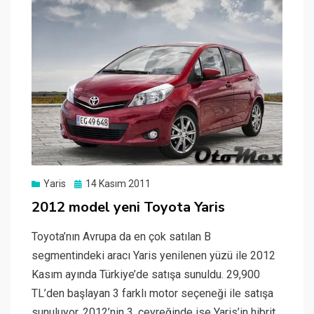
Yaris
Posted
14 Kasım 2011
on
2012 model yeni Toyota Yaris
Toyota’nın Avrupa da en çok satılan B
segmentindeki aracı Yaris yenilenen yüzü ile 2012
Kasım ayında Türkiye’de satışa sunuldu. 29,900
TL’den başlayan 3 farklı motor seçeneği ile satışa
sunuluyor. 2012’nin 3. çeyreğinde ise Yaris’in hibrit